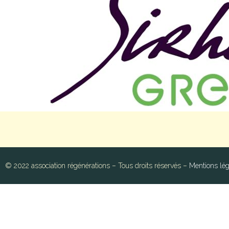
© 2022 association régénérations – Tous droits réservés –
Mentions lég