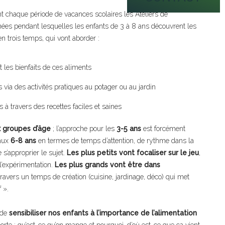
nt chaque période de vacances scolaires les Ateliers de
rnées pendant lesquelles les enfants de 3 à 8 ans découvrent les
n trois temps, qui vont aborder :
et les bienfaits de ces aliments
 via des activités pratiques au potager ou au jardin
s à travers des recettes faciles et saines
 groupes d’âge
; l’approche pour les
3-5 ans
est forcément
 aux
6-8 ans
en termes de temps d’attention, de rythme dans la
s’approprier le sujet.
Les plus petits vont focaliser sur le jeu
,
 l’expérimentation.
Les plus grands vont être dans
 travers un temps de création (cuisine, jardinage, déco) qui met
f ».
f de
sensibiliser nos enfants à l’importance de l’alimentation